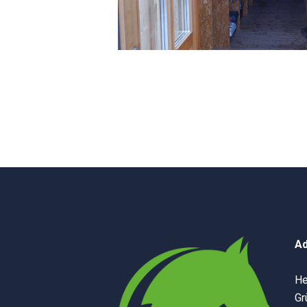
Ad
He
Gr