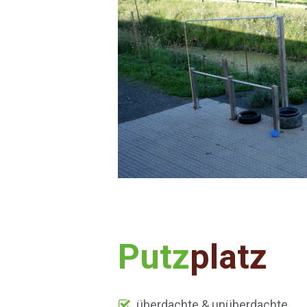
Putz
platz
überdachte & unüberdachte