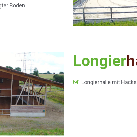
gter Boden
Longier
h
Longierhalle mit Hack