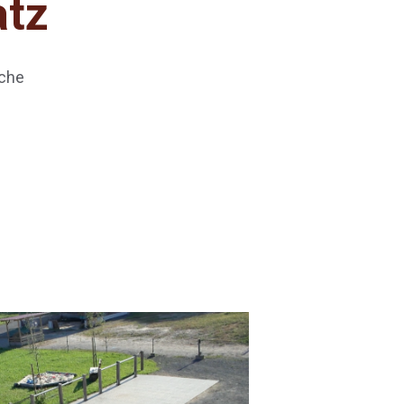
atz
che