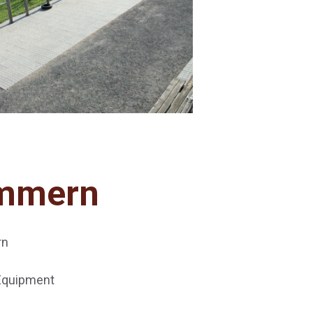
mmern
rn
 Equipment